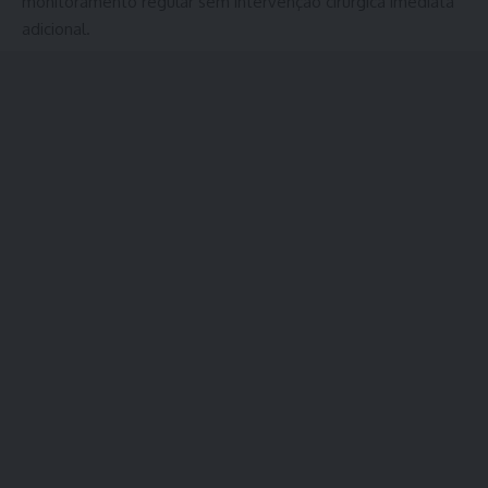
monitoramento regular sem intervenção cirúrgica imediata
adicional.