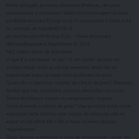
Muito obrigado ao nosso diamante @nikolas_dm pelo
emocionante e verdadeiro vídeo em homenagem ao meu
pai @jairbolsonaro !O jogo está só começando e Deus está
no controle de tudo!ANISTIA JÁ
pic.twitter.com/5H4HZup7QG— Flavio Bolsonaro
(@FlavioBolsonaro) September 17, 2025
FAQ sobre câncer de Bolsonaro
O que é o carcinoma “in situ”? É um câncer de pele no
estágio inicial, onde as células anormais ainda não se
espalharam para camadas mais profundas da pele.
Quais são os sintomas comuns do câncer de pele? Manchas,
feridas que não cicatrizam, caroços, alterações na cor ou
forma de pintas e coceira ou sangramento na pele.
Como prevenir o câncer de pele? Usar protetor solar, evitar
exposição solar intensa, usar roupas de proteção, não se
expor ao sol entre 10h e 16h e fazer exames de pele
regularmente.
Quais fatores aumentam o risco de desenvolver câncer de