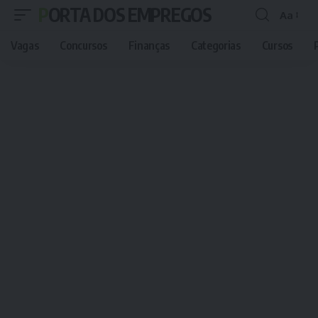
PORTA DOS EMPREGOS
Aa
Font
Resizer
Vagas
Concursos
Finanças
Categorias
Cursos
P