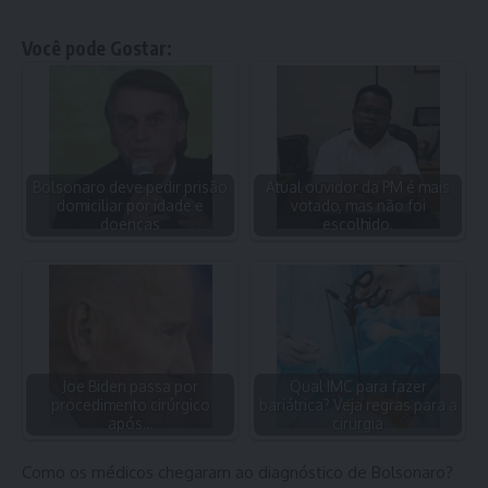
Você pode Gostar:
Bolsonaro deve pedir prisão
Atual ouvidor da PM é mais
domiciliar por idade e
votado, mas não foi
doenças
escolhido.
Joe Biden passa por
Qual IMC para fazer
procedimento cirúrgico
bariátrica? Veja regras para a
após…
cirurgia
Como os médicos chegaram ao diagnóstico de Bolsonaro?