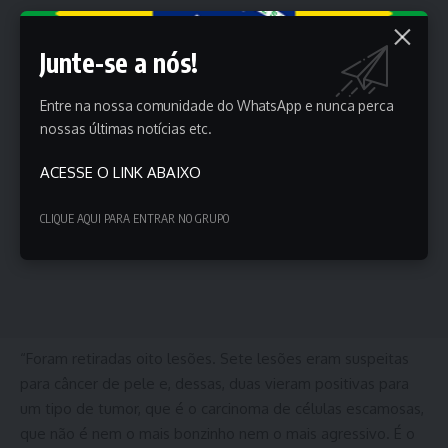
Junte-se a nós!
Entre na nossa comunidade do WhatsApp e nunca perca
nossas últimas notícias etc.
ACESSE O LINK ABAIXO
CLIQUE AQUI PARA ENTRAR NO GRUPO
“Foram retiradas oito lesões. Sete lesões eram suspeitas
para câncer de pele e, dessas, duas vieram positivas para
um tipo de tumor, que é o carcinoma de células escamosas,
que não é nem o mais bonzinho nem o mais agressivo. É o