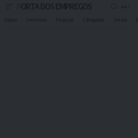
PORTA DOS EMPREGOS
Aa
Font
Resizer
Vagas
Concursos
Finanças
Categorias
Cursos
P