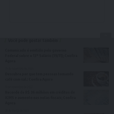
Você pode gostar também
Comunicado é emitido pelo governo
Federal sobre o 13º Salário (19/11); Confira
Agora
19 de novembro de 2024
Descubra por que tem pessoas tomando
café com sal.: Confira Agora
11 de novembro de 2022
Recorde de R$ 36 milhões em créditos de
ICMS e aumento nas notas fiscais; Confira
Agora
28 de março de 2025