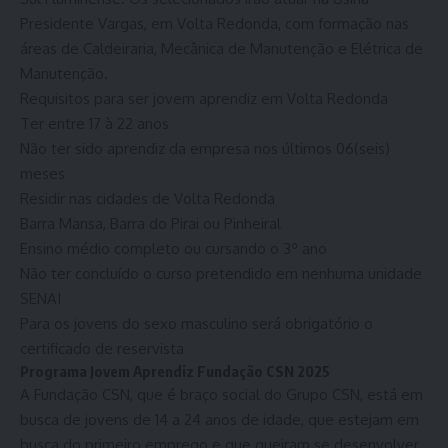
Presidente Vargas, em Volta Redonda, com formação nas
áreas de Caldeiraria, Mecânica de Manutenção e Elétrica de
Manutenção.
Requisitos para ser jovem aprendiz em Volta Redonda
Ter entre 17 à 22 anos
Não ter sido aprendiz da empresa nos últimos 06(seis)
meses
Residir nas cidades de Volta Redonda
Barra Mansa, Barra do Pirai ou Pinheiral
Ensino médio completo ou cursando o 3º ano
Não ter concluído o curso pretendido em nenhuma unidade
SENAI
Para os jovens do sexo masculino será obrigatório o
certificado de reservista
Programa Jovem Aprendiz Fundação CSN 2025
A Fundação CSN, que é braço social do Grupo CSN, está em
busca de jovens de 14 a 24 anos de idade, que estejam em
busca do primeiro emprego e que queiram se desenvolver