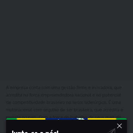
A empresa conta com uma gestão firme e inovadora, que
acredita na força empreendedora nacional e no potencial
de competitividade brasileiro no setor siderúrgico. É uma
multinacional com orgulho de ser brasileira, que acredita e
investe no país. Com a força do trabalho de seus mais de
30 mil colaboradores, enfrenta com sucesso os desafios da
economia globalizada.