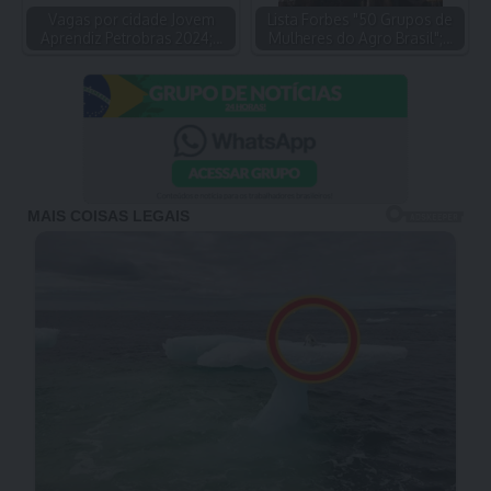
Vagas por cidade Jovem
Lista Forbes "50 Grupos de
Aprendiz Petrobras 2024;…
Mulheres do Agro Brasil";…