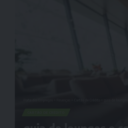
Porta dos Empregos
>
Finanças
>
Cartão de Crédito
>
guia de lounges
CARTÃO DE CRÉDITO