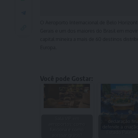
O Aeroporto Internacional de
Belo Horizon
Gerais e um dos maiores do Brasil em movi
capital mineira a mais de 60 destinos distri
Europa.
Você pode Gostar:
Sala VIP em
declaração fina
aeroportos: como
defende a criaçã
funciona e como
Estado Palesti
acessar grátis?