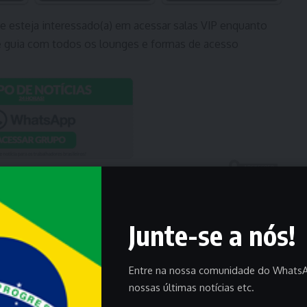
ue esteja interessado(a) em
acessar salas VIP
enquanto
te guia com todos os lounges e formas de acesso
Junte-se a nós!
Entre na nossa comunidade do WhatsA
nossas últimas notícias etc.