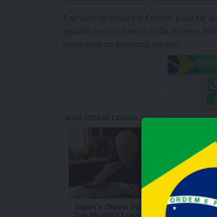
E se você vai passa por Confins, pode ser q
aguarda um voo. Para te ajudar, fizemos es
disponíveis no aeroporto mineiro.