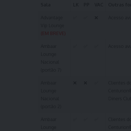
Sala
LK
PP
VAC
Outras fo
Advantage
✅
✅
❌
Acesso av
Vip Lounge
(EM BREVE)
Ambaar
✅
✅
✅
Acesso avu
Lounge
Nacional
(portão 7)
Ambaar
❌
❌
✅
Clientes d
Lounge
Centurion®
Nacional
Diners Clu
(portão 2)
Ambaar
✅
✅
✅
Clientes d
Lounge
Centurion®