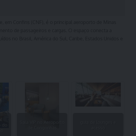
te
, em Confins (CNF), é o principal aeroporto de Minas
mento de passageiros e cargas. O espaço conecta a
buídos no Brasil, América do Sul, Caribe, Estados Unidos e
l
Sala VIP no Aeroporto
guia de lounges e
o do
de Congonhas
acesso
no