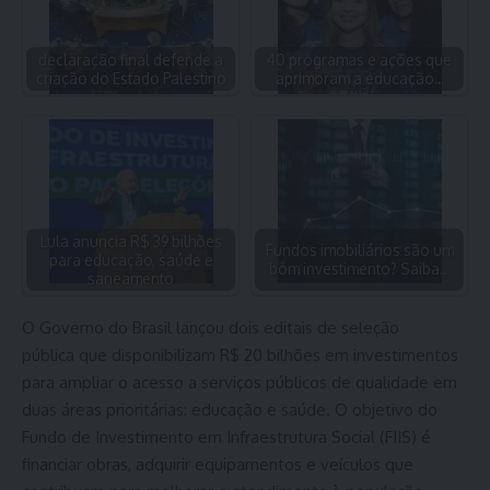
declaração final defende a
40 programas e ações que
criação do Estado Palestino
aprimoram a educação…
Lula anuncia R$ 39 bilhões
Fundos imobiliários são um
para educação, saúde e
bom investimento? Saiba…
saneamento
O Governo do Brasil lançou dois editais de seleção
pública que disponibilizam R$ 20 bilhões em investimentos
para ampliar o acesso a serviços públicos de qualidade em
duas áreas prioritárias: educação e saúde. O objetivo do
Fundo de Investimento em Infraestrutura Social (FIIS) é
financiar obras, adquirir equipamentos e veículos que