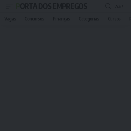
PORTA DOS EMPREGOS
Aa
Font
Resizer
Vagas
Concursos
Finanças
Categorias
Cursos
P