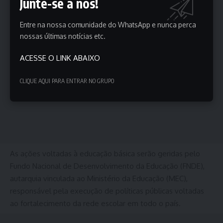
Junte-se a nós!
Entre na nossa comunidade do WhatsApp e nunca perca
nossas últimas notícias etc.
ACESSE O LINK ABAIXO
CLIQUE AQUI PARA ENTRAR NO GRUPO
As ações voltadas à educação básica serão geridas pelo
Fundo Nacional de Desenvolvimento da Educação (FNDE),
autarquia vinculada ao Ministério da Educação (MEC),
responsável pela execução de políticas públicas voltadas
ao fortalecimento da rede escolar em todo o país.