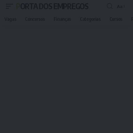
PORTA DOS EMPREGOS
Aa
Font
Resizer
Vagas
Concursos
Finanças
Categorias
Cursos
P