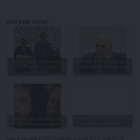
Você pode Gostar:
Câmara: Saiba quem assinou
Pedido de impeachment
a CPI do Roubo dos
propõe busca e apreensão
Aposentados
do…
Deslumbrado, Gustavo Gayer
Primeira Turma do STF firma
desafia Moraes e anuncia…
posicionamento por…
Falei a ele que estão tentando criar no Brasil uma figura