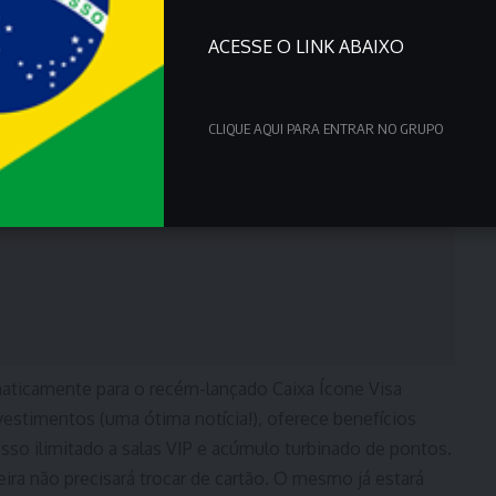
ACESSE O LINK ABAIXO
CLIQUE AQUI PARA ENTRAR NO GRUPO
aticamente para o recém-lançado Caixa Ícone Visa
nvestimentos (uma ótima notícia!), oferece benefícios
sso ilimitado a salas VIP e acúmulo turbinado de pontos.
eira não precisará trocar de cartão. O mesmo já estará