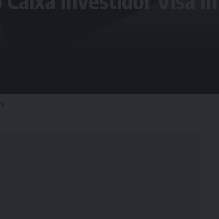
 Caixa Investidor Visa In
pg