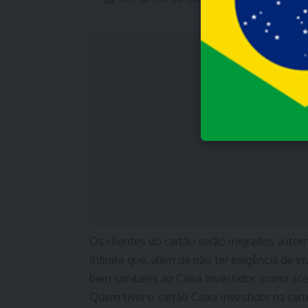
Os clientes do cartão serão migrados autom
Infinite que, além de não ter exigência de i
bem similares ao Caixa Investidor, como ace
Quem tiver o cartão Caixa Investidor na cart