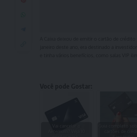
A Caixa deixou de emitir o cartão de crédito 
janeiro deste ano, era destinado a investi
e tinha vários benefícios, como salas VIP il
Você pode Gostar:
Vai cancelar o
Guia completo sob
Aeternum? Veja 10
cartões de créd
opções para…
Santander