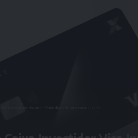
rtão Caixa Investidor Visa Infinite deixa de ser comercializado