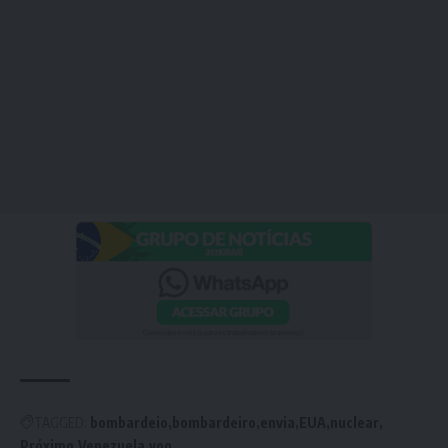
TAGGED:
bombardeio
bombardeiro
envia
EUA
nuclear
Próximo
Venezuela
voo