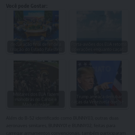
Você pode Gostar:
declaração final defende a
Porta-aviões dos EUA retoma
criação do Estado Palestino
operações enquanto caças…
Militares dos EUA fazem
Trump ameaça derrubar
manobras no Caribe e
caças da Venezuela que 'se…
Maduro reage
Além do B-52 identificado como BUNNY03, outras duas
aeronaves similares, BUNNY01 e BUNNY02, feitas para
carregar armamentos convencionais, também participaram