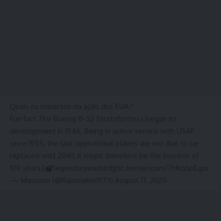
Quais os impactos da ação dos EUA?
Fun fact.The Boeing B-52 Stratofortress began its
development in 1946. Being in active service with USAF
since 1955, the last operational planes are not due to be
replaced until 2045.It might therefore be the bomber of
100 years.[
legendarywarbird]pic.twitter.com/7Hkq6pEgor
— Massimo (@Rainmaker1973) August 17, 2025