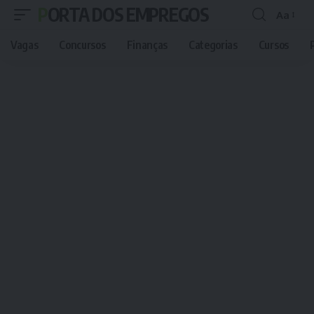
PORTA DOS EMPREGOS
Aa
Font
Resizer
Vagas
Concursos
Finanças
Categorias
Cursos
P