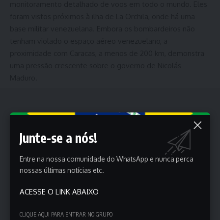
monitoramento detalhado de voos em todo o mundo. Eles
foram vistos próximos à ilha de La Orchila, onde há uma
base militar venezuelana. Embora os bombardeiros não
tenham violado o espaço aéreo venezuelano, a
proximidade com Caracas, a menos de 200 km, demonstra
uma pressão crescente sobre o governo de Nicolás
Maduro.
Junte-se a nós!
Entre na nossa comunidade do WhatsApp e nunca perca
nossas últimas notícias etc.
ACESSE O LINK ABAIXO
CLIQUE AQUI PARA ENTRAR NO GRUPO