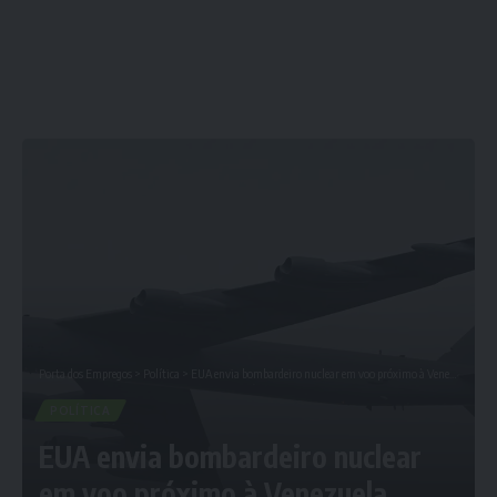
Porta dos Empregos
>
Política
>
EUA envia bombardeiro nuclear em voo próximo à Venezuela
POLÍTICA
EUA envia bombardeiro nuclear
em voo próximo à Venezuela