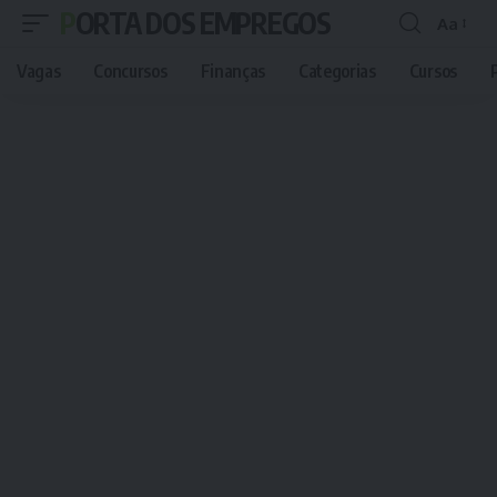
PORTA DOS EMPREGOS
Aa
Font
Resizer
Vagas
Concursos
Finanças
Categorias
Cursos
P