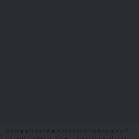
A designação formal ainda depende de confirmação na 30ª
sessão da Conferência dos Estados Partes, marcada para