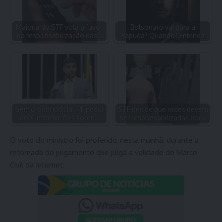
Maioria do STF vota a favor
Bolsonaro vai para a
da responsabilização das…
Papuda? Quando? Entenda
Sem ordem judicial, PF pediu
STF decide que redes devem
ao X informações sobre…
ser responsabilizadas por…
O voto do ministro foi proferido, nesta manhã, durante a
retomada do julgamento que julga a validade do Marco
Civil da Internet.