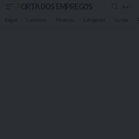
PORTA DOS EMPREGOS
Aa
Font
Resizer
Vagas
Concursos
Finanças
Categorias
Cursos
P