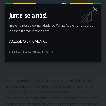
Junte-se a nós!
Entre na nossa comunidade do WhatsApp e nunca perca
nossas últimas notícias etc.
ACESSE O LINK ABAIXO
CLIQUE AQUI PARA ENTRAR NO GRUPO
Até o momento, o placar do julgamento está 4 a 1 pela
responsabilização das redes. Nas sessões anteriores, os
ministros e Luiz Fux e Dias Toffoli votaram para permitir a
exclusão de determinadas postagens ilegais por meio de
notificações extrajudiciais, ou seja, pelos próprios atingidos,