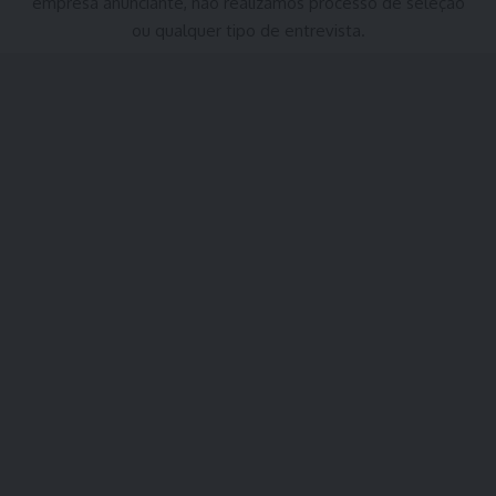
empresa anunciante, não realizamos processo de seleção
ou qualquer tipo de entrevista.