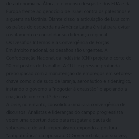
de autonomia na África; e o imenso desgaste dos EUA e da
Europa frente ao genocídio de Israel contra os palestinos e
a guerra na Ucrânia. Diante disso, a articulação de Lula com
os países de esquerda na América Latina é vital para evitar
o isolamento e consolidar sua liderança regional.
Os Desafios Internos e a Convergência de Forças
Em âmbito nacional, os desafios são urgentes. A
Confederação Nacional da Indústria (CNI) projeta o corte de
110 mil postos de trabalho. A CUT expressou profunda
preocupação com a manutenção de empregos em setores-
chave como o de suco de laranja, aeronáutico e siderúrgico,
instando o governo a “negociar à exaustão” e apoiando a
criação de um comitê de crise.
A crise, no entanto, consolidou uma rara convergência de
discursos. Analistas e lideranças do campo progressista
veem uma oportunidade para resgatar a pauta da
soberania e do anti-imperialismo, expondo a postura
“antipatriótica” da oposição. O Governo Lula, por sua vez,