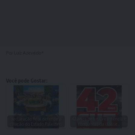
Por Luiz Azevedo*
Você pode Gostar:
declaração final defende a
42 anos de luta, resistência e
criação do Estado Palestino
conquistas da classe…