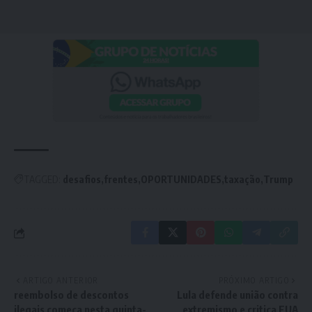
TAGGED:
desafios
frentes
OPORTUNIDADES
taxação
Trump
ARTIGO ANTERIOR
PRÓXIMO ARTIGO
reembolso de descontos
Lula defende união contra
ilegais começa nesta quinta-
extremismo e critica EUA