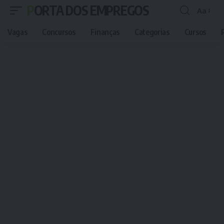
PORTA DOS EMPREGOS
Aa
Font
Resizer
Vagas
Concursos
Finanças
Categorias
Cursos
P