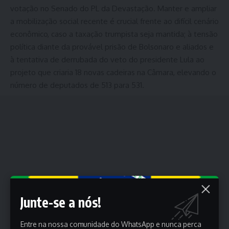
votação no Senado do PL da Devastação. Manter e ampliar
a mobilização social recente é crucial frente ao difícil cenário
econômico, caso a taxação trumpista seja mantida; à tensão
política diante da provável prisão de Bolsonaro e aliados e
à tentativa de derrubada do veto do presidente Lula ao
projeto que criaria 18 novas cadeiras na Câmara, elevando o
número de deputados de 513 para 531.
Junte-se a nós!
Entre na nossa comunidade do WhatsApp e nunca perca