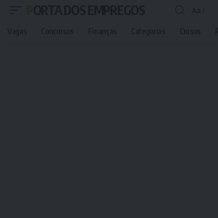
PORTA DOS EMPREGOS
Aa
Font
Resizer
Vagas
Concursos
Finanças
Categorias
Cursos
P