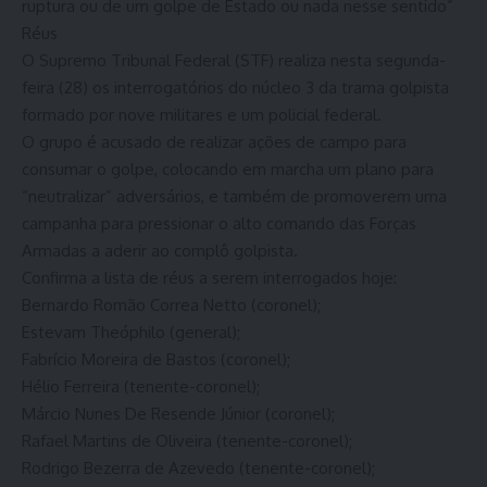
ruptura ou de um golpe de Estado ou nada nesse sentido”
Réus
O Supremo Tribunal Federal (STF) realiza nesta segunda-
feira (28) os interrogatórios do núcleo 3 da trama golpista
formado por nove militares e um policial federal.
O grupo é acusado de realizar ações de campo para
consumar o golpe, colocando em marcha um plano para
“neutralizar” adversários, e também de promoverem uma
campanha para pressionar o alto comando das Forças
Armadas a aderir ao complô golpista.
Confirma a lista de réus a serem interrogados hoje:
Bernardo Romão Correa Netto (coronel);
Estevam Theóphilo (general);
Fabrício Moreira de Bastos (coronel);
Hélio Ferreira (tenente-coronel);
Márcio Nunes De Resende Júnior (coronel);
Rafael Martins de Oliveira (tenente-coronel);
Rodrigo Bezerra de Azevedo (tenente-coronel);