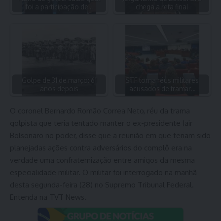
foi a participação de…
chega a reta final
Golpe de 31 de março: 61
STF torna réus militares
anos depois
acusados de tramar…
O coronel Bernardo Romão Correa Neto, réu da trama
golpista que teria tentado manter o ex-presidente Jair
Bolsonaro no poder, disse que a reunião em que teriam sido
planejadas ações contra adversários do complô era na
verdade uma confraternização entre amigos da mesma
especialidade militar. O militar foi interrogado na manhã
desta segunda-feira (28) no Supremo Tribunal Federal.
Entenda na TVT News.