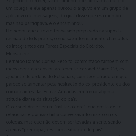
Segundo o coronel, tal documento foi solicitado a ele por
um colega, e ele apenas buscou o arquivo em um grupo de
aplicativo de mensagens, do qual disse que era membro
mas não participava, e o encaminhou.
Ele negou que o texto tenha sido preparado na suposta
reunião de kids pretos, como são informalmente chamados
os integrantes das Forças Especiais do Exército.
Mensagens
Bernardo Romão Correa Neto foi confrontado também com
mensagens que enviou ao tenente-coronel Mauro Cid, ex-
ajudante de ordens de Bolsonaro, com teor cifrado em que
parece se lamentar pela hesitação do ex-presidente ou dos
comandantes das Forças Armadas em tomar alguma
atitude diante da situação do país.
O coronel disse ser um “militar alegre”, que gosta de se
relacionar, e por isso tinha conversas informais com os
colegas, mas que não devem ser levadas a sério, sendo
apenas “preocupações com a situação do país”.