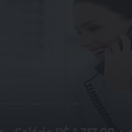
ário R$ 1.717,00 + comissão – Empregos em Curitiba