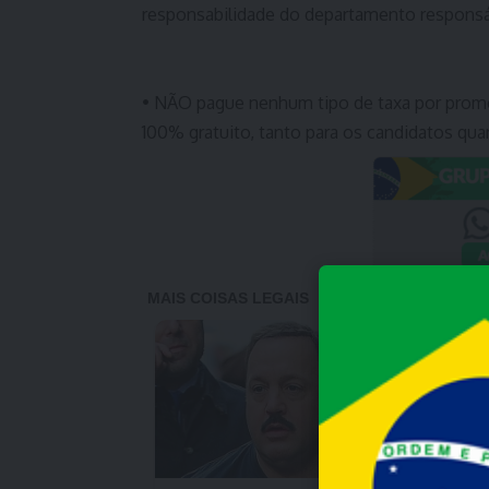
responsabilidade do departamento responsá
• NÃO pague nenhum tipo de taxa por prome
100% gratuito, tanto para os candidatos qua