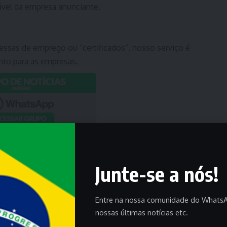
vel da empresa anunciante.
ssas de emprego ou “certificados”, nosso serviço é
nto para as empresas.
Junte-se a nós!
Entre na nossa comunidade do WhatsA
nossas últimas notícias etc.