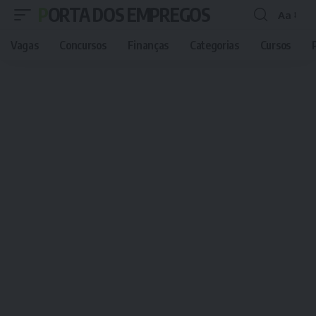
PORTA DOS EMPREGOS
Aa
Font
Resizer
Vagas
Concursos
Finanças
Categorias
Cursos
P