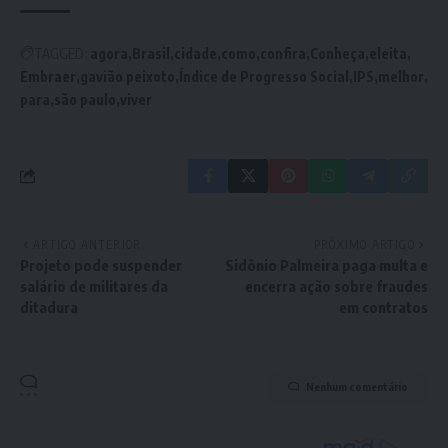
TAGGED:
agora
Brasil
cidade
como
confira
Conheça
eleita
Embraer
gavião peixoto
Índice de Progresso Social
IPS
melhor
para
são paulo
viver
ARTIGO ANTERIOR
PRÓXIMO ARTIGO
Projeto pode suspender
Sidônio Palmeira paga multa e
salário de militares da
encerra ação sobre fraudes
ditadura
em contratos
Nenhum comentário