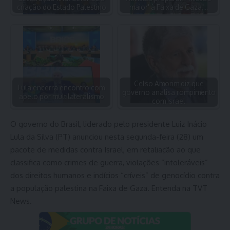
criação do Estado Palestino
maior' à Faixa de Gaza,…
Celso Amorim diz que
Lula encerra encontro com
governo analisa rompimento
apelo por multilateralismo
com Israel
O governo do Brasil, liderado pelo presidente Luiz Inácio
Lula da Silva (PT) anunciou nesta segunda-feira (28) um
pacote de medidas contra Israel, em retaliação ao que
classifica como crimes de guerra, violações “intoleráveis”
dos direitos humanos e indícios “críveis” de genocídio contra
a população palestina na Faixa de Gaza. Entenda na TVT
News.