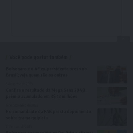
Você pode gostar também
Bolsonaro é o 4º ex-presidente preso no
Brasil; veja quem são os outros
5 de agosto de 2025
Confira o resultado da Mega Sena 2948,
prêmio acumulado em R$ 12 milhões
6 de dezembro de 2025
Ex-comandante da FAB presta depoimento
sobre trama golpista
21 de maio de 2025
Bolsonaro convoca ato na Paulista e afirma: