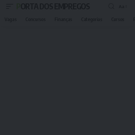
PORTA DOS EMPREGOS
Aa
Font
Resizer
Vagas
Concursos
Finanças
Categorias
Cursos
P