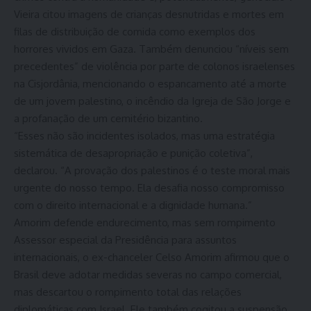
Vieira citou imagens de crianças desnutridas e mortes em
filas de distribuição de comida como exemplos dos
horrores vividos em Gaza. Também denunciou “níveis sem
precedentes” de violência por parte de colonos israelenses
na Cisjordânia, mencionando o espancamento até a morte
de um jovem palestino, o incêndio da Igreja de São Jorge e
a profanação de um cemitério bizantino.
“Esses não são incidentes isolados, mas uma estratégia
sistemática de desapropriação e punição coletiva”,
declarou. “A provação dos palestinos é o teste moral mais
urgente do nosso tempo. Ela desafia nosso compromisso
com o direito internacional e a dignidade humana.”
Amorim defende endurecimento, mas sem rompimento
Assessor especial da Presidência para assuntos
internacionais, o ex-chanceler Celso Amorim afirmou que o
Brasil deve adotar medidas severas no campo comercial,
mas descartou o rompimento total das relações
diplomáticas com Israel. Ele também cogitou a suspensão