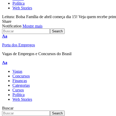
Política
Web Stories
Leitura:
Bolsa Família de abril começa dia 15! Veja quem recebe prim
Share
Notification
Mostre mais
Font
Aa
Resizer
Porta dos Empregos
Vagas de Empregos e Concursos do Brasil
Font
Aa
Resizer
Vagas
Concursos
Finanças
Categorias
Cursos
Política
Web Stories
Buscar