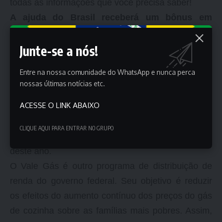
todas as informações que você precisa saber!
A ajuda do Brasil receberá um bônus em
dezembro?
Recentemente, a Caixa Econômica divulgou o
Junte-se a nós!
Calendário de Pagamentos de Ajudas do Brasil
Entre na nossa comunidade do WhatsApp e nunca perca
para dezembro de 2022. No entanto, além dos R$
nossas últimas notícias etc.
600 de vencimento, o banco também pagará à
ACESSE O LINK ABAIXO
Vale Gás no final deste ano.
Assim, os beneficiários terão um valor adicional,
CLIQUE AQUI PARA ENTRAR NO GRUPO
que será uma espécie de bónus de Natal no final
deste ano.
O Vale Gás é outro programa de distribuição de
renda do governo federal. Seu objetivo é reduzir
os efeitos do aumento contínuo dos preços do gás
de cozinha sobre as famílias mais pobres. Assim,