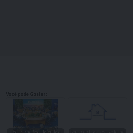
Você pode Gostar:
declaração final defende a
Banco do Brasil realiza leilão