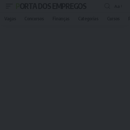
PORTA DOS EMPREGOS
Aa
Font
Resizer
Vagas
Concursos
Finanças
Categorias
Cursos
P