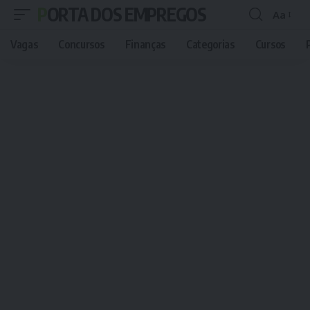
PORTA DOS EMPREGOS
Aa
Font
Resizer
Vagas
Concursos
Finanças
Categorias
Cursos
P