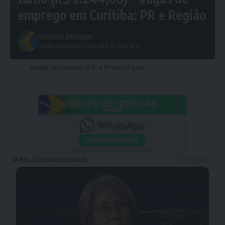
emprego em Curitiba: PR e Região
Porta dos Empregos
Ultima atualização 26 de abril de 2024 18:11
Auxiliar de Producao 1° 2° e 3° turno R.jpeg