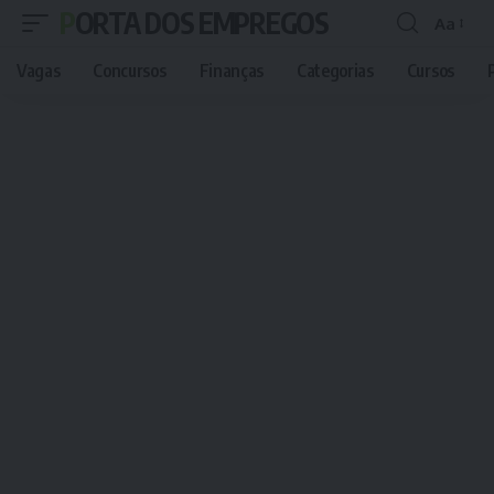
PORTA DOS EMPREGOS
Aa
Font
Resizer
Vagas
Concursos
Finanças
Categorias
Cursos
P