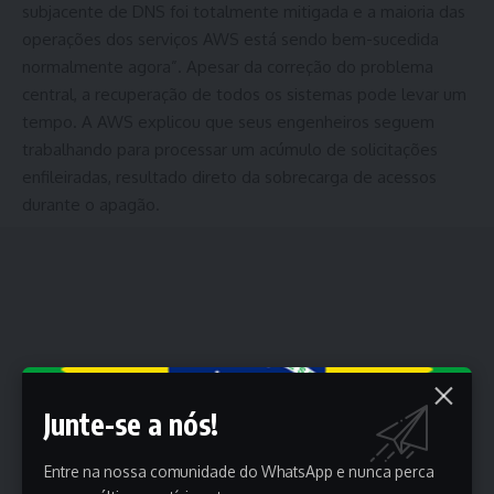
subjacente de DNS foi totalmente mitigada e a maioria das
operações dos serviços AWS está sendo bem-sucedida
normalmente agora”. Apesar da correção do problema
central, a recuperação de todos os sistemas pode levar um
tempo. A AWS explicou que seus engenheiros seguem
trabalhando para processar um acúmulo de solicitações
enfileiradas, resultado direto da sobrecarga de acessos
durante o apagão.
Junte-se a nós!
Entre na nossa comunidade do WhatsApp e nunca perca