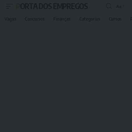
PORTA DOS EMPREGOS
Aa
Font
Resizer
Vagas
Concursos
Finanças
Categorias
Cursos
P