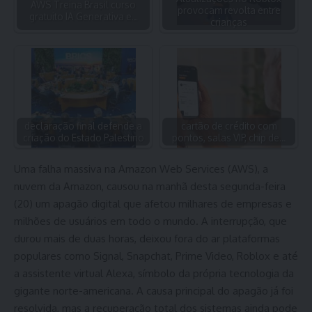
AWS Treina Brasil curso
provocam revolta entre
gratuito IA Generativa e…
crianças
declaração final defende a
cartão de crédito com
criação do Estado Palestino
pontos, salas VIP, chip de…
Uma falha massiva na Amazon Web Services (AWS), a
nuvem da Amazon, causou na manhã desta segunda-feira
(20) um apagão digital que afetou milhares de empresas e
milhões de usuários em todo o mundo. A interrupção, que
durou mais de duas horas, deixou fora do ar plataformas
populares como Signal, Snapchat, Prime Video, Roblox e até
a assistente virtual Alexa, símbolo da própria tecnologia da
gigante norte-americana. A causa principal do apagão já foi
resolvida, mas a recuperação total dos sistemas ainda pode