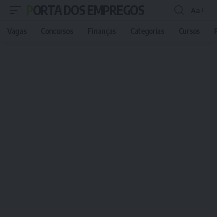
PORTA DOS EMPREGOS
Aa
Font
Resizer
Vagas
Concursos
Finanças
Categorias
Cursos
P