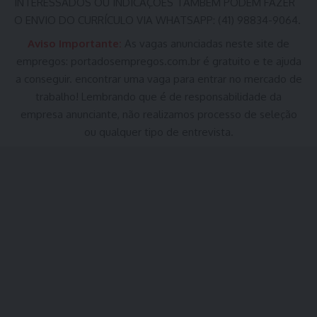
INTERESSADOS OU INDICAÇÕES TAMBÉM PODEM FAZER
O ENVIO DO CURRÍCULO VIA WHATSAPP: (41) 98834-9064.
Aviso Importante:
As vagas anunciadas neste site de
empregos:
portadosempregos.com.br
é gratuito e te ajuda
a conseguir. encontrar uma vaga para entrar no mercado de
trabalho! Lembrando que é de responsabilidade da
empresa anunciante, não realizamos processo de seleção
ou qualquer tipo de entrevista.