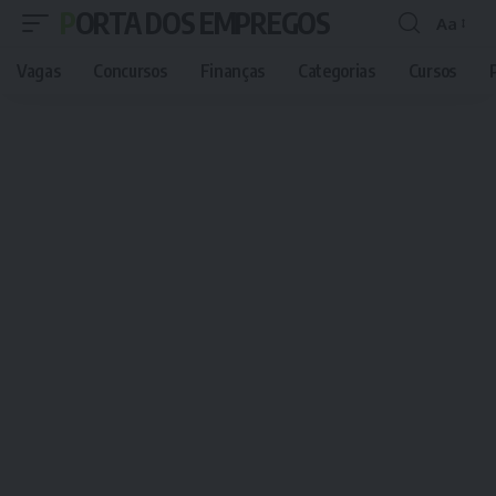
PORTA DOS EMPREGOS
Aa
Font
Resizer
Vagas
Concursos
Finanças
Categorias
Cursos
P