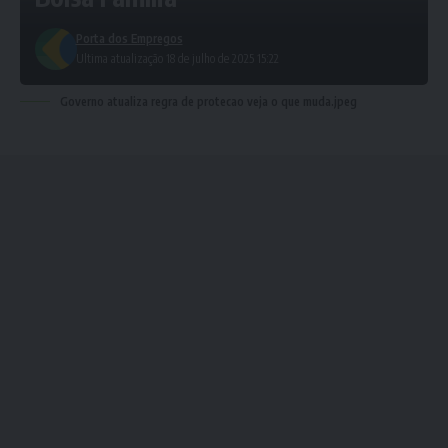
Porta dos Empregos
Ultima atualização 18 de julho de 2025 15:22
Governo atualiza regra de protecao veja o que muda.jpeg