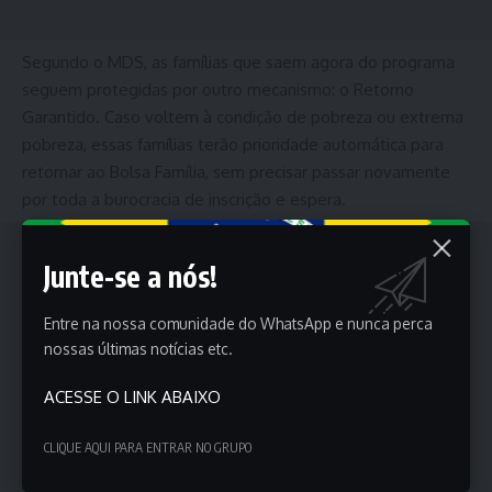
Segundo o MDS, as famílias que saem agora do programa
seguem protegidas por outro mecanismo: o Retorno
Garantido. Caso voltem à condição de pobreza ou extrema
pobreza, essas famílias terão prioridade automática para
retornar ao Bolsa Família, sem precisar passar novamente
por toda a burocracia de inscrição e espera.
Junte-se a nós!
Entre na nossa comunidade do WhatsApp e nunca perca
nossas últimas notícias etc.
ACESSE O LINK ABAIXO
CLIQUE AQUI PARA ENTRAR NO GRUPO