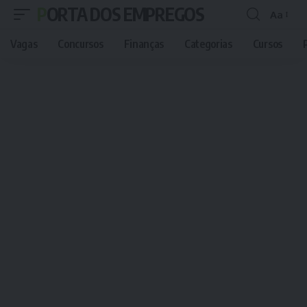
PORTA DOS EMPREGOS
Aa
Font
Resizer
Vagas
Concursos
Finanças
Categorias
Cursos
P