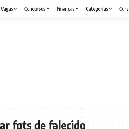
Vagas
Concursos
Finanças
Categorias
Curs
r fgts de falecido