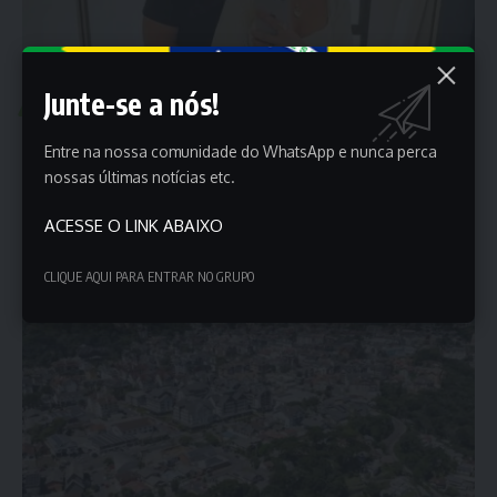
Junte-se a nós!
POLÍTICA
Vereadora afirma que recebeu emenda de presente do
Entre na nossa comunidade do WhatsApp e nunca perca
noivo
nossas últimas notícias etc.
A vereadora Nicole Weber (Podemos), presidente da Câmara de
ACESSE O LINK ABAIXO
Vereadores de Santa…
Porta dos Empregos
12 de abril de 2025
CLIQUE AQUI PARA ENTRAR NO GRUPO