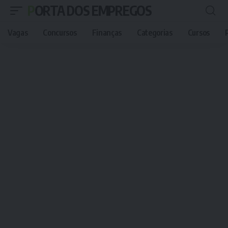
PORTA DOS EMPREGOS
Vagas
Concursos
Finanças
Categorias
Cursos
P