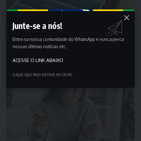
Junte-se a nós!
POLÍTICA
Pix deve permanecer sob gestão pública, diz Galípolo
Entre na nossa comunidade do WhatsApp e nunca perca
nossas últimas notícias etc.
O Pix é estratégico e deve permanecer sob gestão pública, disse
na…
ACESSE O LINK ABAIXO
Porta dos Empregos
7 de agosto de 2025
CLIQUE AQUI PARA ENTRAR NO GRUPO