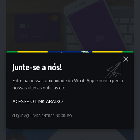
Junte-se a nós!
ECONOMIA
NOTÍCIAS
Entre na nossa comunidade do WhatsApp e nunca perca
Negativado? O Nubank pode te ajudar! Saiba mais
nossas últimas notícias etc.
sobre o novo comunicado; Confira Agora
No mercado financeiro brasileiro, o desafio da inclusão financeira
ACESSE O LINK ABAIXO
tem incentivado a…
CLIQUE AQUI PARA ENTRAR NO GRUPO
Porta dos Empregos
8 de dezembro de 2024