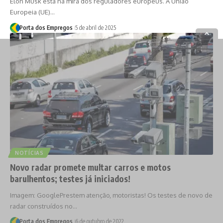
Elon Musk está na mira dos reguladores europeus. A União
Europeia (UE)…
Porta dos Empregos
5 de abril de 2025
NOTÍCIAS
Novo radar promete multar carros e motos
barulhentos; testes já iniciados!
Imagem: GooglePrestem atenção, motoristas! Os testes de novo de
radar construídos no…
Porta dos Empregos
6 de outubro de 2022