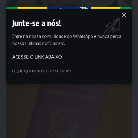
Junte-se a nós!
Entre na nossa comunidade do WhatsApp e nunca perca
POLÍTICA
nossas últimas notícias etc.
pedido de extradição chega na embaixada brasileira
na Itália
ACESSE O LINK ABAIXO
Documento deve ser entregue ao governo italiano pelos
embaixadores brasileiros para que…
CLIQUE AQUI PARA ENTRAR NO GRUPO
Porta dos Empregos
12 de junho de 2025