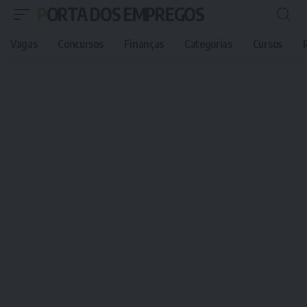
PORTA DOS EMPREGOS
Vagas
Concursos
Finanças
Categorias
Cursos
P