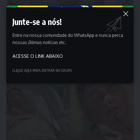
Junte-se a nós!
POLÍTICA
Entre na nossa comunidade do WhatsApp e nunca perca
Internado, Jair Bolsonaro fala sobre ações no STF ao
nossas últimas notícias etc.
SBT Brasil
ACESSE O LINK ABAIXO
O ex-presidente Jair Bolsonaro (PL) concedeu uma entrevista
exclusiva ao SBT Brasil,…
CLIQUE AQUI PARA ENTRAR NO GRUPO
Porta dos Empregos
21 de abril de 2025