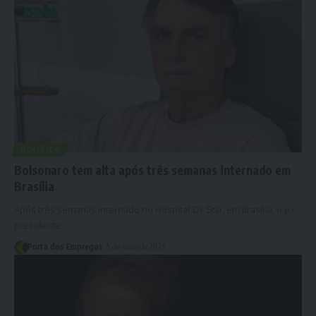
POLÍTICA
Bolsonaro tem alta após três semanas internado em
Brasília
Após três semanas internado no Hospital DF Star, em Brasília, o ex-
presidente…
Porta dos Empregos
5 de maio de 2025