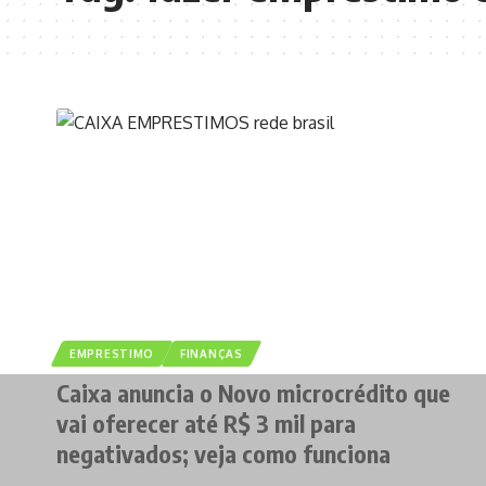
EMPRESTIMO
FINANÇAS
Caixa anuncia o Novo microcrédito que
vai oferecer até R$ 3 mil para
negativados; veja como funciona