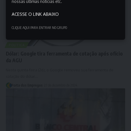
nossas últimas notícias etc.
ACESSE O LINK ABAIXO
CLIQUE AQUI PARA ENTRAR NO GRUPO
POLÍTICA
Dólar: Google tira ferramenta de cotação após ofício
da AGU
Nesta quinta-feira (26), o Google removeu sua ferramenta de
cotação do dólar.…
Porta dos Empregos
27 de dezembro de 2024