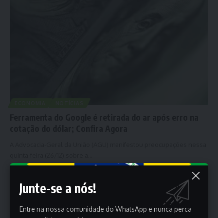
ECONOMIA
NOTÍCIAS
Ferramenta do Google é retirada do ar após erro na
cotação do dólar; Confira Agora
A Advocacia-Geral da União (AGU) manifestou preocupações nessa
quinta-feira (26/12) sobre a…
Porta dos Empregos
27 de dezembro de 2024
Junte-se a nós!
Entre na nossa comunidade do WhatsApp e nunca perca