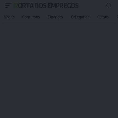
PORTA DOS EMPREGOS
Vagas
Concursos
Finanças
Categorias
Cursos
P