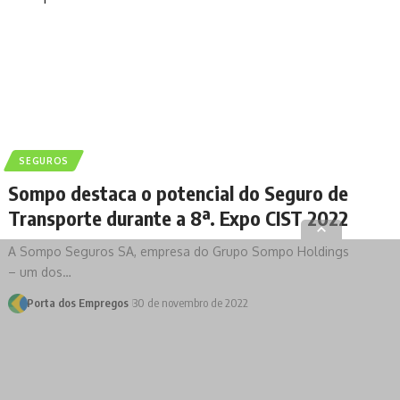
SEGUROS
Sompo destaca o potencial do Seguro de
Transporte durante a 8ª. Expo CIST 2022
A Sompo Seguros SA, empresa do Grupo Sompo Holdings
– um dos…
Porta dos Empregos
30 de novembro de 2022