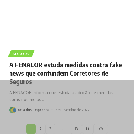
SEGUROS
A FENACOR estuda medidas contra fake
news que confundem Corretores de
Seguros
A FENACOR informa que estuda a adoção de medidas
duras nos meios…
Porta dos Empregos
30 de novembro de 2022
1
2
3
…
13
14