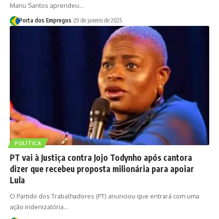
Manu Santos aprendeu…
Porta dos Empregos
29 de janeiro de 2025
POLÍTICA
PT vai à Justiça contra Jojo Todynho após cantora
dizer que recebeu proposta milionária para apoiar
Lula
O Partido dos Trabalhadores (PT) anunciou que entrará com uma
ação indenizatória…