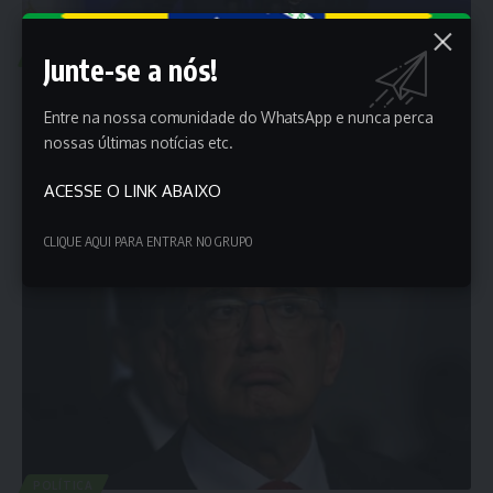
POLÍTICA
Junte-se a nós!
Há 30 anos, Netanyahu diz que Irã terá bomba
atômica
Entre na nossa comunidade do WhatsApp e nunca perca
nossas últimas notícias etc.
Há 33 anos o sionista Netanyahu usa a desinformação como
desculpa para…
ACESSE O LINK ABAIXO
Porta dos Empregos
18 de junho de 2025
CLIQUE AQUI PARA ENTRAR NO GRUPO
POLÍTICA