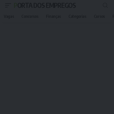
PORTA DOS EMPREGOS
Vagas
Concursos
Finanças
Categorias
Cursos
P