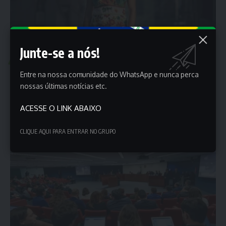
Junte-se a nós!
POLÍTICA
Moraes mantém prisão de 2 acusados pelo
Entre na nossa comunidade do WhatsApp e nunca perca
assassinato de Marielle Franco
nossas últimas notícias etc.
O ministro Alexandre de Moraes, do Supremo Tribunal Federal
ACESSE O LINK ABAIXO
(STF), decidiu nesta quinta-feira…
Porta dos Empregos
23 de maio de 2025
CLIQUE AQUI PARA ENTRAR NO GRUPO