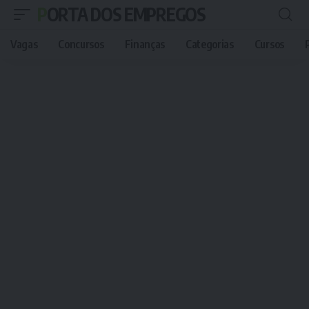
PORTA DOS EMPREGOS
Vagas
Concursos
Finanças
Categorias
Cursos
P