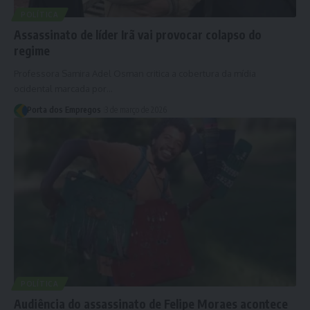
POLÍTICA
Assassinato de líder Irã vai provocar colapso do
regime
Professora Samira Adel Osman critica a cobertura da mídia
ocidental marcada por…
Porta dos Empregos
3 de março de 2026
POLÍTICA
Audiência do assassinato de Felipe Moraes acontece